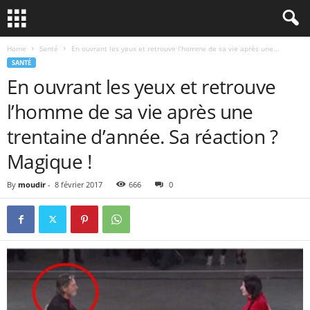
Home
Santé
En ouvrant les yeux et retrouve l’homme de sa vie après une...
SANTÉ
En ouvrant les yeux et retrouve
l’homme de sa vie après une
trentaine d’année. Sa réaction ?
Magique !
By
moudir
-
8 février 2017
666
0