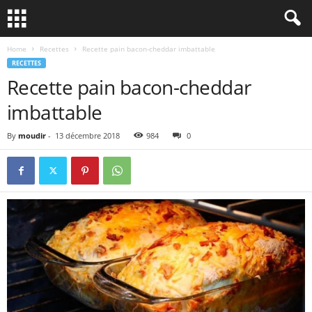
Home
Recettes
Recette pain bacon-cheddar imbattable
RECETTES
Recette pain bacon-cheddar
imbattable
By
moudir
-
13 décembre 2018
984
0