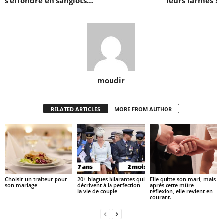
s’effondre en sanglots…
leurs larmes !
moudir
RELATED ARTICLES
MORE FROM AUTHOR
Choisir un traiteur pour
20+ blagues hilarantes qui
Elle quitte son mari, mais
son mariage
décrivent à la perfection
après cette mûre
la vie de couple
réflexion, elle revient en
courant.