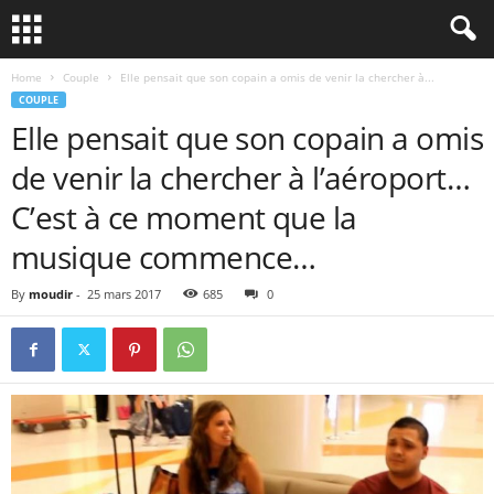
Home
Couple
Elle pensait que son copain a omis de venir la chercher à...
COUPLE
Elle pensait que son copain a omis
de venir la chercher à l’aéroport…
C’est à ce moment que la
musique commence…
By
moudir
-
25 mars 2017
685
0