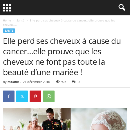
Home
Santé
Elle perd ses cheveux à cause du cancer…elle prouve que les
cheveux...
SANTÉ
Elle perd ses cheveux à cause du
cancer…elle prouve que les
cheveux ne font pas toute la
beauté d’une mariée !
By
moudir
-
21 décembre 2016
923
0