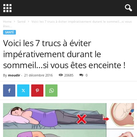
Home
Santé
Voici les 7 trucs à éviter impérativement durant le sommeil…si vous
êtes...
SANTÉ
Voici les 7 trucs à éviter
impérativement durant le
sommeil…si vous êtes enceinte !
By
moudir
-
21 décembre 2016
20685
0