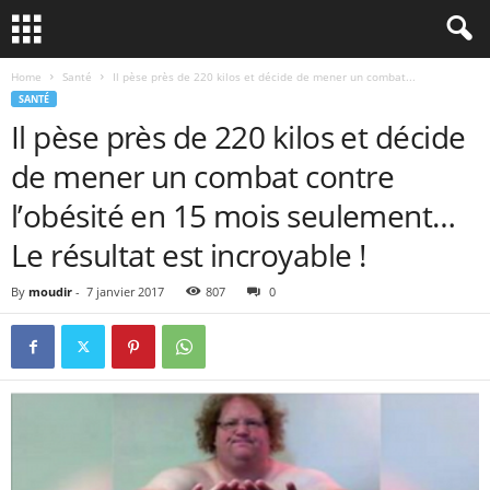
Home
Santé
Il pèse près de 220 kilos et décide de mener un combat...
SANTÉ
Il pèse près de 220 kilos et décide
de mener un combat contre
l’obésité en 15 mois seulement…
Le résultat est incroyable !
By
moudir
-
7 janvier 2017
807
0