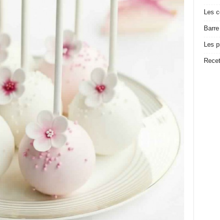
Les c
Barre
Les p
Recet