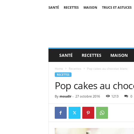
SANTÉ
RECETTES
MAISON
TRUCS ET ASTUCES
SANTÉ
RECETTES
MAISON
Home
Recettes
Pop cakes au chocolat blanc
RECETTES
Pop cakes au choc
By
moudir
-
27 octobre 2016
1213
0