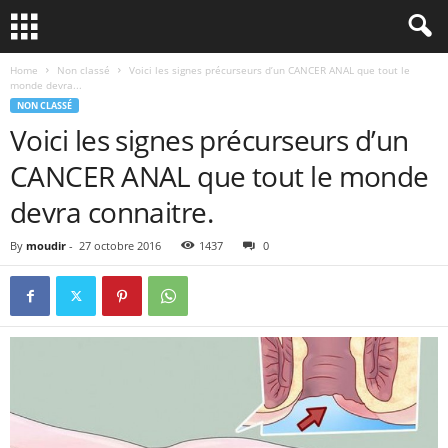
Home
Non classé
Voici les signes précurseurs d’un CANCER ANAL que tout le
monde devra...
NON CLASSÉ
Voici les signes précurseurs d’un
CANCER ANAL que tout le monde
devra connaitre.
By
moudir
-
27 octobre 2016
1437
0