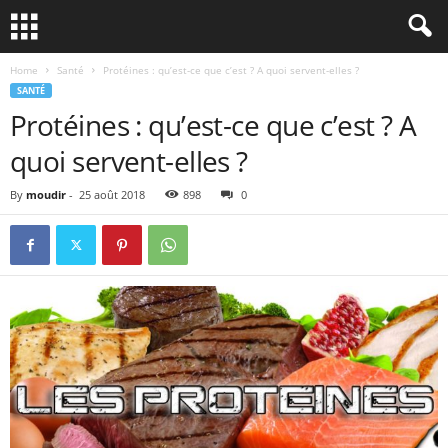
Home
Santé
Protéines : qu’est-ce que c’est ? A quoi servent-elles ?
SANTÉ
Protéines : qu’est-ce que c’est ? A
quoi servent-elles ?
By
moudir
-
25 août 2018
898
0