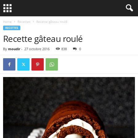
Home
Recettes
Recette gâteau roulé
RECETTES
Recette gâteau roulé
By
moudir
-
27 octobre 2016
838
0