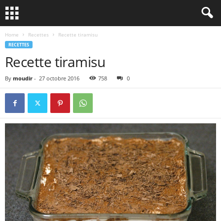
Home
Recettes
Recette tiramisu
RECETTES
Recette tiramisu
By
moudir
-
27 octobre 2016
758
0