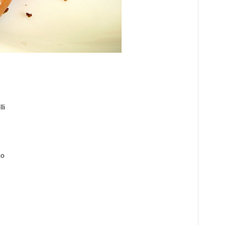
li
ao