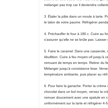
mélanger pas trop car il deviendra collante e
3. Étaler la pâte dans un moule à tarte. Pre
le talon de votre paume. Réfrigérer pend
4. Préchauffer le four à 180 c. Cuire au f
s’assurer qu’elle ne se brûle pas. Laisser r
5. Faire le caramel: Dans une casserole, m
ébullition. Cuire à feu moyen-vif jusqu’à
remuant de temps en temps. Retirer du feu 
Mélanger jusqu’à consistance lisse. Verser d
température ambiante, puis placer au réfri
6. Pour faire la ganache: Porter la crème 
chocolat dans un bol moyen, versez la cr
remuer doucement avec une spatule en ca
uniformément sur la tarte et réfrigérer 4-