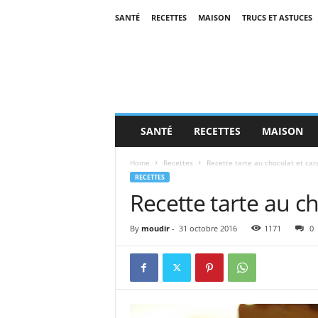
SANTÉ
RECETTES
MAISON
TRUCS ET ASTUCES
SANTÉ
RECETTES
MAISON
Home
Recettes
Recette tarte au chocolat et ca
RECETTES
Recette tarte au c
By
moudir
-
31 octobre 2016
1171
0