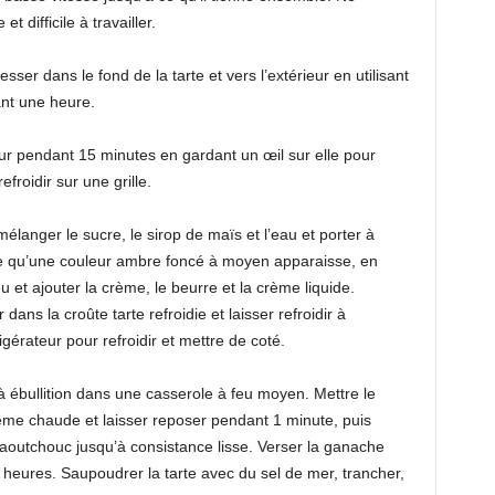
t difficile à travailler.
sser dans le fond de la tarte et vers l’extérieur en utilisant
ant une heure.
our pendant 15 minutes en gardant un œil sur elle pour
efroidir sur une grille.
élanger le sucre, le sirop de maïs et l’eau et porter à
 ce qu’une couleur ambre foncé à moyen apparaisse, en
et ajouter la crème, le beurre et la crème liquide.
ans la croûte tarte refroidie et laisser refroidir à
gérateur pour refroidir et mettre de coté.
à ébullition dans une casserole à feu moyen. Mettre le
ème chaude et laisser reposer pendant 1 minute, puis
outchouc jusqu’à consistance lisse. Verser la ganache
5 heures. Saupoudrer la tarte avec du sel de mer, trancher,