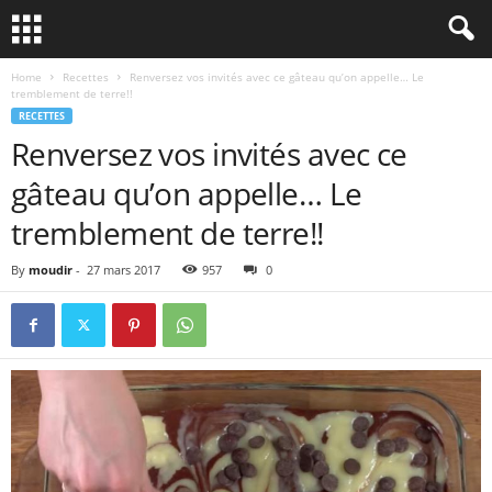
Home
Recettes
Renversez vos invités avec ce gâteau qu’on appelle… Le
tremblement de terre!!
RECETTES
Renversez vos invités avec ce
gâteau qu’on appelle… Le
tremblement de terre!!
By
moudir
-
27 mars 2017
957
0