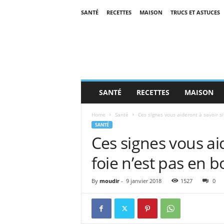
SANTÉ
RECETTES
MAISON
TRUCS ET ASTUCES
SANTÉ
RECETTES
MAISON
Home
Santé
Ces signes vous aideront à savoir si 
SANTÉ
Ces signes vous aid
foie n’est pas en b
By
moudir
-
9 janvier 2018
1527
0