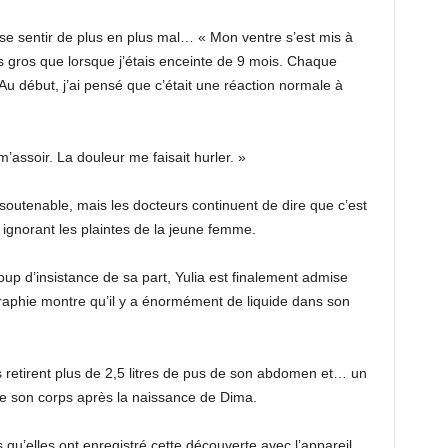
e sentir de plus en plus mal… « Mon ventre s’est mis à
s gros que lorsque j’étais enceinte de 9 mois. Chaque
u début, j’ai pensé que c’était une réaction normale à
assoir. La douleur me faisait hurler. »
insoutenable, mais les docteurs continuent de dire que c’est
ignorant les plaintes de la jeune femme.
up d’insistance de sa part, Yulia est finalement admise
raphie montre qu’il y a énormément de liquide dans son
 retirent plus de 2,5 litres de pus de son abdomen et… un
ur de son corps après la naissance de Dima.
 qu’elles ont enregistré cette découverte avec l’appareil