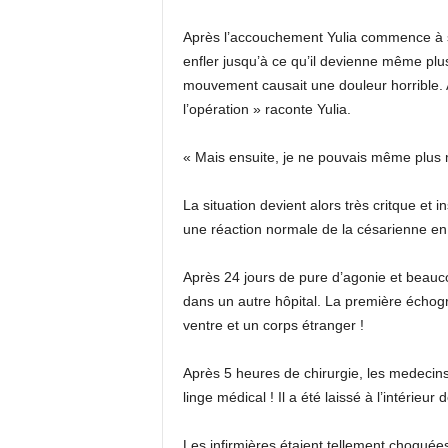
Après l’accouchement Yulia commence à s
enfler jusqu’à ce qu’il devienne même plu
mouvement causait une douleur horrible. A
l’opération » raconte Yulia.
« Mais ensuite, je ne pouvais même plus m’
La situation devient alors très critque et 
une réaction normale de la césarienne en 
Après 24 jours de pure d’agonie et beauco
dans un autre hôpital. La première échog
ventre et un corps étranger !
Après 5 heures de chirurgie, les medecins
linge médical ! Il a été laissé à l’intérie
Les infirmières étaient tellement choquées