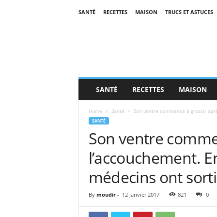
SANTÉ
RECETTES
MAISON
TRUCS ET ASTUCES
SANTÉ
RECETTES
MAISON
Home
Santé
Son ventre commence à grossir aprè
SANTÉ
Son ventre commen
l’accouchement. En
médecins ont sorti
By
moudir
-
12 janvier 2017
821
0