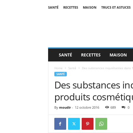
SANTÉ
RECETTES
MAISON
TRUCS ET ASTUCES
SANTÉ
RECETTES
MAISON
Home
Santé
Des substances inquiétantes dans 
SANTÉ
Des substances in
produits cosmétiq
By
moudir
-
12 octobre 2016
689
0