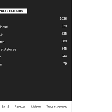
PULAR CATEGORY
1036
629
lassé
535
té
389
tes
345
 et Astuces
244
e
79
on
Santé
Recettes
Maison
Trucs et Astuces