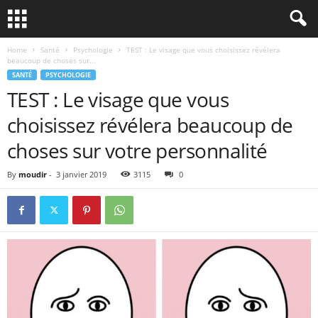
Home
Santé
Psychologie
TEST : Le visage que vous choisissez révélera
beaucoup de choses sur...
SANTÉ
PSYCHOLOGIE
TEST : Le visage que vous
choisissez révélera beaucoup de
choses sur votre personnalité
By
moudir
-
3 janvier 2019
3115
0