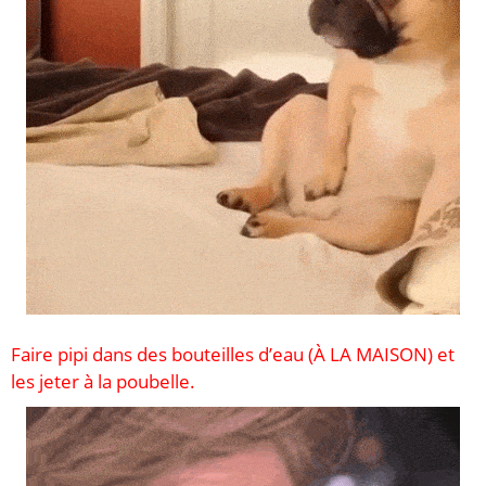
Faire pipi dans des bouteilles d’eau (À LA MAISON) et
les jeter à la poubelle.