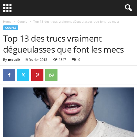
Home
Couple
Top 13 des trucs vraiment dégueulasses que font les mecs
COUPLE
Top 13 des trucs vraiment
dégueulasses que font les mecs
By
moudir
-
19 février 2018
1847
0