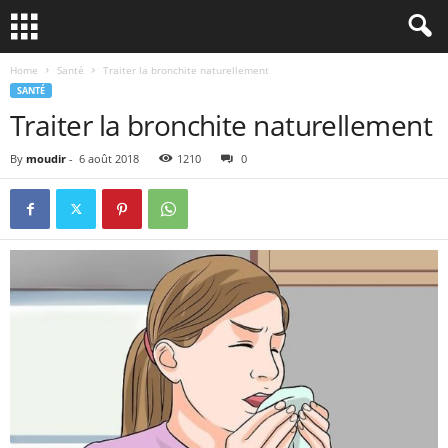
Home
Santé
Traiter la bronchite naturellement
SANTÉ
Traiter la bronchite naturellement
By
moudir
-
6 août 2018
1210
0