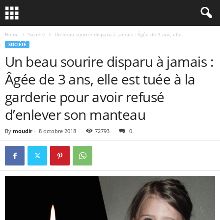
Home
Société
Un beau sourire disparu à jamais : Âgée de 3 ans, elle...
SOCIÉTÉ
Un beau sourire disparu à jamais :
Âgée de 3 ans, elle est tuée à la
garderie pour avoir refusé
d’enlever son manteau
By
moudir
-
8 octobre 2018
72793
0