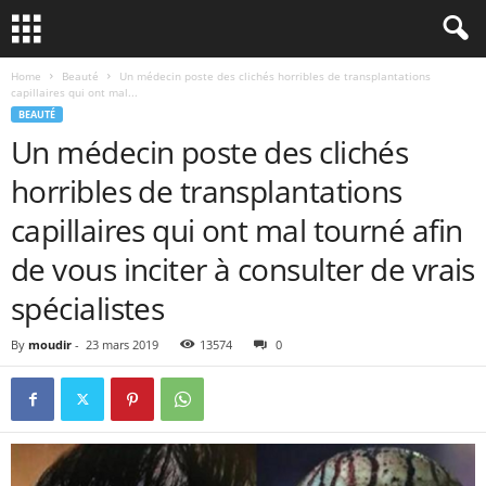
Home
Beauté
Un médecin poste des clichés horribles de transplantations
capillaires qui ont mal...
BEAUTÉ
Un médecin poste des clichés
horribles de transplantations
capillaires qui ont mal tourné afin
de vous inciter à consulter de vrais
spécialistes
By
moudir
-
23 mars 2019
13574
0