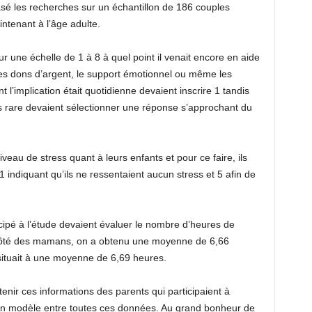
sé les recherches sur un échantillon de 186 couples
ntenant à l’âge adulte.
ur une échelle de 1 à 8 à quel point il venait encore en aide
les dons d’argent, le support émotionnel ou même les
l’implication était quotidienne devaient inscrire 1 tandis
lus rare devaient sélectionner une réponse s’approchant du
veau de stress quant à leurs enfants et pour ce faire, ils
1 indiquant qu’ils ne ressentaient aucun stress et 5 afin de
ticipé à l’étude devaient évaluer le nombre d’heures de
u côté des mamans, on a obtenu une moyenne de 6,66
situait à une moyenne de 6,69 heures.
tenir ces informations des parents qui participaient à
lir un modèle entre toutes ces données. Au grand bonheur de