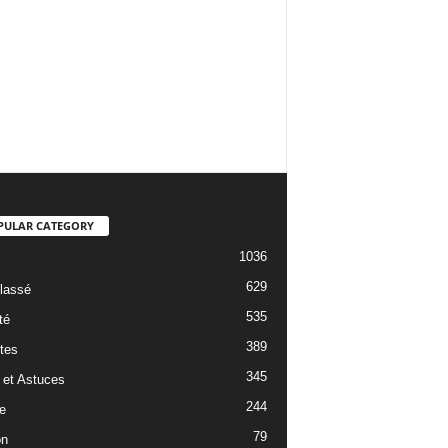
PULAR CATEGORY
1036
629
lassé
535
té
389
tes
345
 et Astuces
244
e
79
on