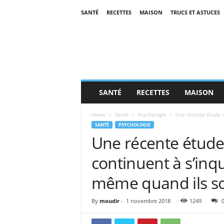
SANTÉ
RECETTES
MAISON
TRUCS ET ASTUCES
SANTÉ
RECETTES
MAISON
Home
Santé
Psychologie
Une récente étude ré
SANTÉ
PSYCHOLOGIE
Une récente étude 
continuent à s’inq
même quand ils so
By
moudir
-
1 novembre 2018
1249