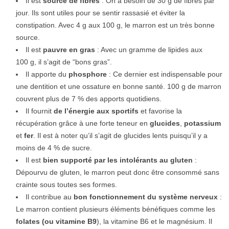
Il est
source de fibres
: On a besoin de 30 g de fibres par
jour. Ils sont utiles pour se sentir rassasié et éviter la
constipation. Avec 4 g aux 100 g, le marron est un très bonne
source.
Il est
pauvre en gras
: Avec un gramme de lipides aux
100 g, il s’agit de “bons gras”.
Il apporte du
phosphore
: Ce dernier est indispensable pour
une dentition et une ossature en bonne santé. 100 g de marron
couvrent plus de 7 % des apports quotidiens.
Il fournit
de l’énergie aux sportifs
et favorise la
récupération grâce à une forte teneur en
glucides
,
potassium
et
fer
. Il est à noter qu’il s’agit de glucides lents puisqu’il y a
moins de 4 % de sucre.
Il est
bien supporté par les intolérants au gluten
:
Dépourvu de gluten, le marron peut donc être consommé sans
crainte sous toutes ses formes.
Il contribue au
bon fonctionnement du système nerveux
:
Le marron contient plusieurs éléments bénéfiques comme les
folates (ou vitamine B9
), la vitamine B6 et le magnésium. Il