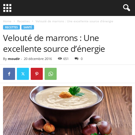
Home
Recettes
Velouté de marrons : Une excellente source d’énergie
RECETTES
SANTÉ
Velouté de marrons : Une
excellente source d’énergie
By
moudir
-
20 décembre 2016
651
0