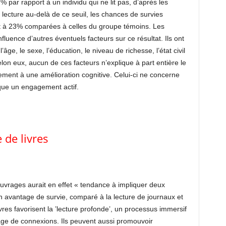
7% par rapport à un individu qui ne lit pas, d’après les
a lecture au-delà de ce seuil, les chances de survies
nt à 23% comparées à celles du groupe témoins. Les
fluence d’autres éventuels facteurs sur ce résultat. Ils ont
’âge, le sexe, l’éducation, le niveau de richesse, l’état civil
lon eux, aucun de ces facteurs n’explique à part entière le
ment à une amélioration cognitive. Celui-ci ne concerne
lique un engagement actif.
 de livres
’ouvrages aurait en effet « tendance à impliquer deux
un avantage de survie, comparé à la lecture de journaux et
vres favorisent la ’lecture profonde’, un processus immersif
age de connexions. Ils peuvent aussi promouvoir