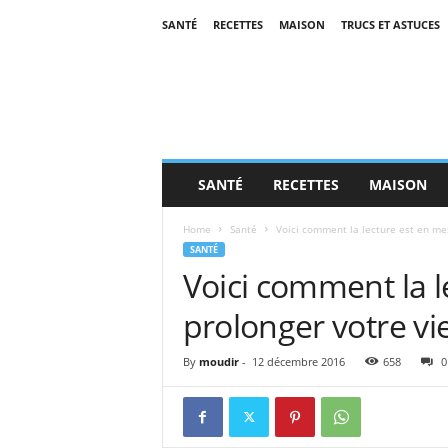
SANTÉ
RECETTES
MAISON
TRUCS ET ASTUCES
SANTÉ
RECETTES
MAISON
Home
Santé
Voici comment la lecture est en mes
SANTÉ
Voici comment la 
prolonger votre vie
By
moudir
-
12 décembre 2016
658
0