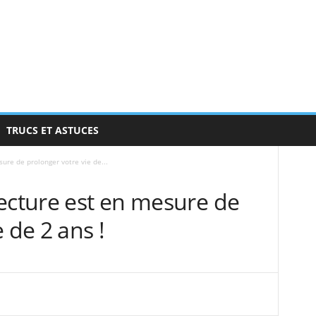
TRUCS ET ASTUCES
ure de prolonger votre vie de...
lecture est en mesure de
 de 2 ans !