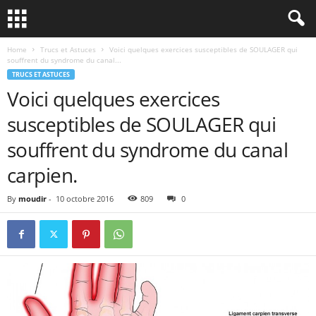
Home
Trucs et Astuces
Voici quelques exercices susceptibles de SOULAGER qui
souffrent du syndrome du canal...
TRUCS ET ASTUCES
Voici quelques exercices
susceptibles de SOULAGER qui
souffrent du syndrome du canal
carpien.
By
moudir
-
10 octobre 2016
809
0