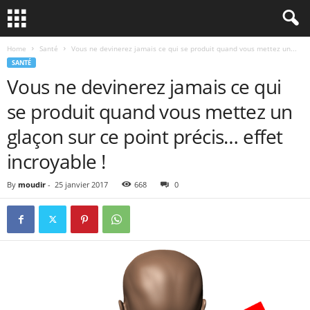
Home
Santé
Vous ne devinerez jamais ce qui se produit quand vous mettez un...
SANTÉ
Vous ne devinerez jamais ce qui
se produit quand vous mettez un
glaçon sur ce point précis… effet
incroyable !
By
moudir
-
25 janvier 2017
668
0