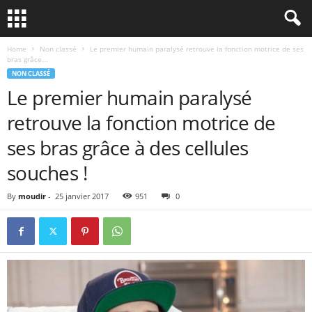
Home
Non classé
Le premier humain paralysé retrouve la fonction motrice de ses
bras grâce...
NON CLASSÉ
Le premier humain paralysé
retrouve la fonction motrice de
ses bras grâce à des cellules
souches !
By
moudir
-
25 janvier 2017
951
0