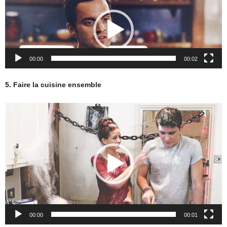
vidéo
00:00
00:02
5. Faire la cuisine ensemble
Lecteur
vidéo
00:00
00:01