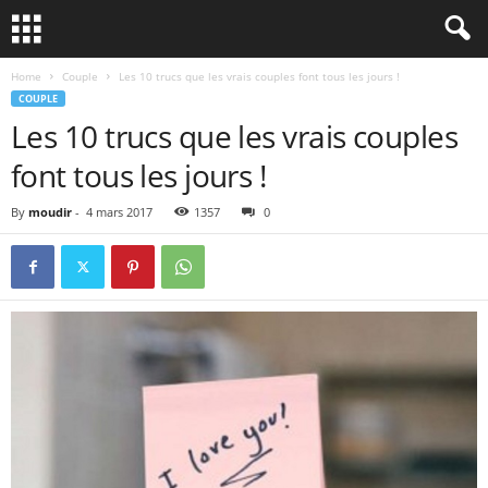
Home
Couple
Les 10 trucs que les vrais couples font tous les jours !
COUPLE
Les 10 trucs que les vrais couples
font tous les jours !
By
moudir
-
4 mars 2017
1357
0