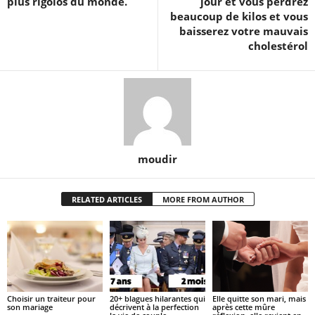
plus rigolos du monde.
jour et vous perdrez
beaucoup de kilos et vous
baisserez votre mauvais
cholestérol
moudir
RELATED ARTICLES
MORE FROM AUTHOR
Choisir un traiteur pour
20+ blagues hilarantes qui
Elle quitte son mari, mais
son mariage
décrivent à la perfection
après cette mûre