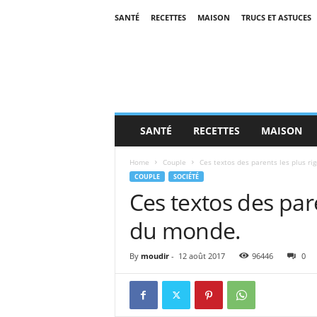
SANTÉ
RECETTES
MAISON
TRUCS ET ASTUCES
SANTÉ
RECETTES
MAISON
Home
Couple
Ces textos des parents les plus ri
COUPLE
SOCIÉTÉ
Ces textos des pare
du monde.
By
moudir
-
12 août 2017
96446
0