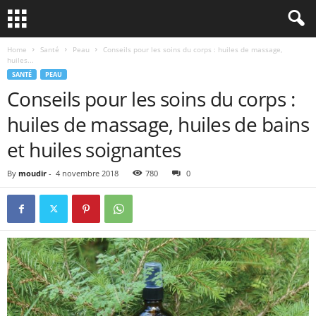
Home
Santé
Peau
Conseils pour les soins du corps : huiles de massage,
huiles...
SANTÉ
PEAU
Conseils pour les soins du corps :
huiles de massage, huiles de bains
et huiles soignantes
By
moudir
-
4 novembre 2018
780
0