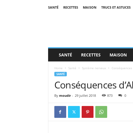
SANTÉ
RECETTES
MAISON
TRUCS ET ASTUCES
SANTÉ
RECETTES
MAISON
Home
Santé
Système nerveux
Conséquences 
SANTÉ
Conséquences d’A
By
moudir
-
29 juillet 2018
873
0