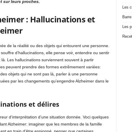
t sur leurs proches.
Les c
eimer : Hallucinations et
Barre
Les p
heimer
Recet
née de la réalité ou des objets qui entourent une personne.
ouffre d’hallucinations, elle pense voir, entendre ou sentir
à. Les hallucinations surviennent souvent à partir
elles peuvent prendre des formes extrêmement variées:
des objets qui ne sont pas là, parler à une personne
oquées par les changements qu’engendre Alzheimer dans le
inations et délires
reur d’interprétation d’une situation donnée. Voci quelques
ant Alzheimer: imaginer que les membres de la famille
l est en train d’être espionné, penser que certaines