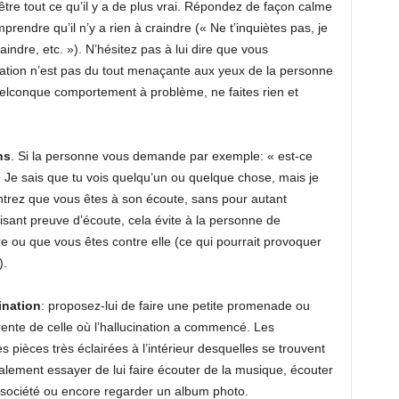
’être tout ce qu’il y a de plus vrai. Répondez de façon calme
prendre qu’il n’y a rien à craindre (« Ne t’inquiètes pas, je
 craindre, etc. »). N’hésitez pas à lui dire que vous
ination n’est pas du tout menaçante aux yeux de la personne
elconque comportement à problème, ne faites rien et
ns
. Si la personne vous demande par exemple: « est-ce
 Je sais que tu vois quelqu’un ou quelque chose, mais je
ntrez que vous êtes à son écoute, sans pour autant
isant preuve d’écoute, cela évite à la personne de
re ou que vous êtes contre elle (ce qui pourrait provoquer
).
ination
: proposez-lui de faire une petite promenade ou
érente de celle où l’hallucination a commencé. Les
s pièces très éclairées à l’intérieur desquelles se trouvent
ement essayer de lui faire écouter de la musique, écouter
 société ou encore regarder un album photo.