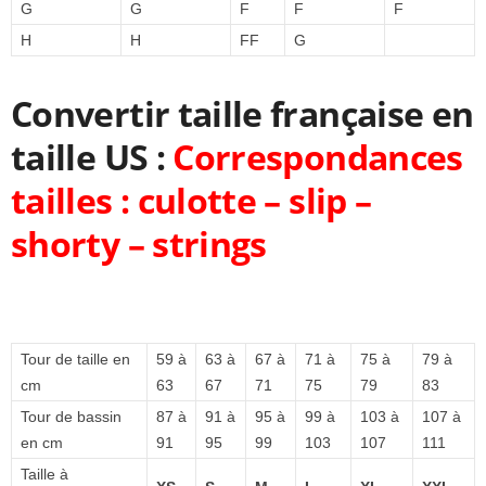
G
G
F
F
F
H
H
FF
G
Convertir taille française en
taille US :
Correspondances
tailles : culotte – slip –
shorty – strings
Tour de taille en
59 à
63 à
67 à
71 à
75 à
79 à
cm
63
67
71
75
79
83
Tour de bassin
87 à
91 à
95 à
99 à
103 à
107 à
en cm
91
95
99
103
107
111
Taille à