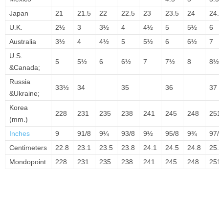
Japan
21
21.5
22
22.5
23
23.5
24
24
U.K.
2½
3
3½
4
4½
5
5½
6
Australia
3½
4
4½
5
5½
6
6½
7
U.S.
5
5½
6
6½
7
7½
8
8½
&Canada;
Russia
33½
34
35
36
37
&Ukraine;
Korea
228
231
235
238
241
245
248
25
(mm.)
Inches
9
91/8
9¼
93/8
9½
95/8
9¾
97
Centimeters
22.8
23.1
23.5
23.8
24.1
24.5
24.8
25
Mondopoint
228
231
235
238
241
245
248
25