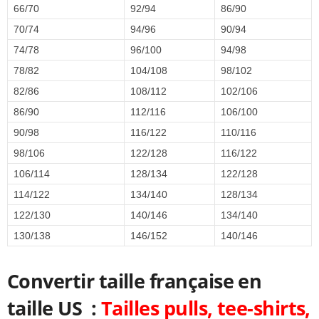
66/70
92/94
86/90
70/74
94/96
90/94
74/78
96/100
94/98
78/82
104/108
98/102
82/86
108/112
102/106
86/90
112/116
106/100
90/98
116/122
110/116
98/106
122/128
116/122
106/114
128/134
122/128
114/122
134/140
128/134
122/130
140/146
134/140
130/138
146/152
140/146
Convertir taille française en
taille US :
Tailles pulls, tee-shirts,