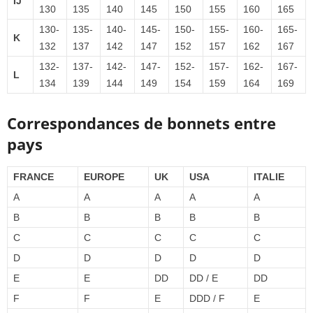
IJ
130
135
140
145
150
155
160
165
130-
135-
140-
145-
150-
155-
160-
165-
K
132
137
142
147
152
157
162
167
132-
137-
142-
147-
152-
157-
162-
167-
L
134
139
144
149
154
159
164
169
Correspondances de bonnets entre
pays
FRANCE
EUROPE
UK
USA
ITALIE
A
A
A
A
A
B
B
B
B
B
C
C
C
C
C
D
D
D
D
D
E
E
DD
DD / E
DD
F
F
E
DDD / F
E