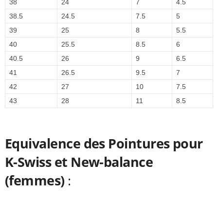
38
24
7
4.5
38.5
24.5
7.5
5
39
25
8
5.5
40
25.5
8.5
6
40.5
26
9
6.5
41
26.5
9.5
7
42
27
10
7.5
43
28
11
8.5
Equivalence des Pointures pour
K-Swiss et New-balance
(femmes)
: