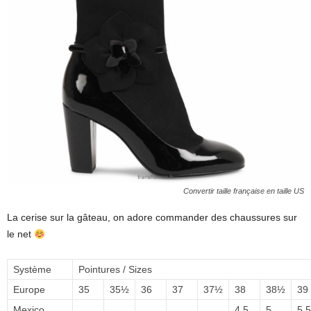
Convertir taille française en taille US
La cerise sur la gâteau, on adore commander des chaussures sur
le net
Système
Pointures / Sizes
Europe
35
35½
36
37
37½
38
38½
39
Mexico
4.5
5
5.5