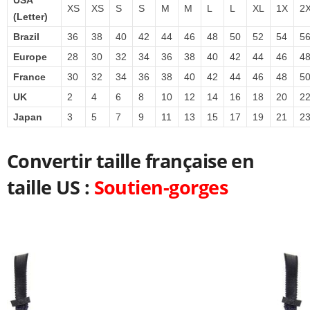
XS
XS
S
S
M
M
L
L
XL
1X
2
(Letter)
Brazil
36
38
40
42
44
46
48
50
52
54
5
Europe
28
30
32
34
36
38
40
42
44
46
4
France
30
32
34
36
38
40
42
44
46
48
5
UK
2
4
6
8
10
12
14
16
18
20
2
Japan
3
5
7
9
11
13
15
17
19
21
2
Convertir taille française en
taille US :
Soutien-gorges