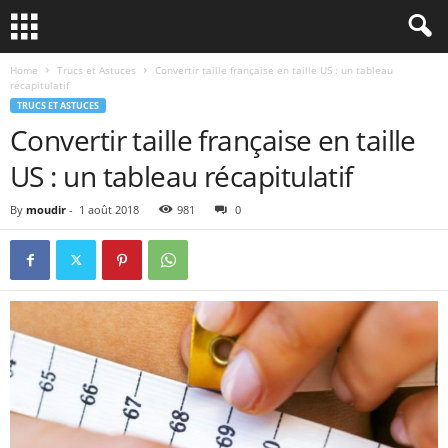
Home
Trucs et Astuces
Convertir taille française en taille US : un tableau
récapitulatif
TRUCS ET ASTUCES
Convertir taille française en taille
US : un tableau récapitulatif
By
moudir
-
1 août 2018
981
0