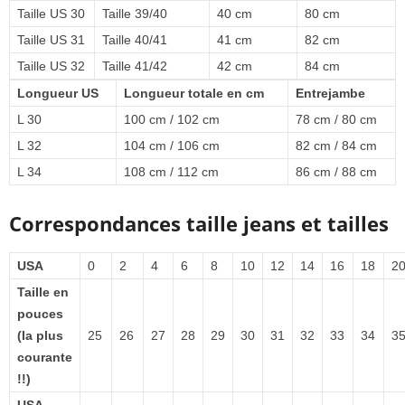
Taille US 30
Taille 39/40
40 cm
80 cm
Taille US 31
Taille 40/41
41 cm
82 cm
Taille US 32
Taille 41/42
42 cm
84 cm
Longueur US
Longueur totale en cm
Entrejambe
L 30
100 cm / 102 cm
78 cm / 80 cm
L 32
104 cm / 106 cm
82 cm / 84 cm
L 34
108 cm / 112 cm
86 cm / 88 cm
Correspondances taille jeans et tailles
USA
0
2
4
6
8
10
12
14
16
18
2
Taille en
pouces
(la plus
25
26
27
28
29
30
31
32
33
34
3
courante
!!)
USA