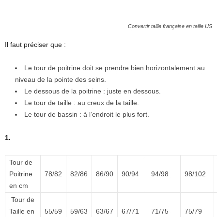
Convertir taille française en taille US
Il faut préciser que :
Le tour de poitrine doit se prendre bien horizontalement au
niveau de la pointe des seins.
Le dessous de la poitrine : juste en dessous.
Le tour de taille : au creux de la taille.
Le tour de bassin : à l’endroit le plus fort.
1.
Tour de
Poitrine
78/82
82/86
86/90
90/94
94/98
98/102
en cm
Tour de
Taille en
55/59
59/63
63/67
67/71
71/75
75/79