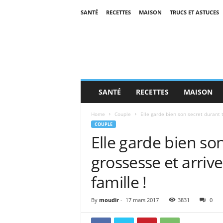
SANTÉ
RECETTES
MAISON
TRUCS ET ASTUCES
SANTÉ
RECETTES
MAISON
Home
Couple
Elle garde bien son secret durant t
COUPLE
Elle garde bien so
grossesse et arriv
famille !
By
moudir
-
17 mars 2017
3831
0