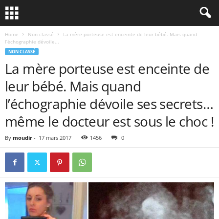
Home
Non classé
La mère porteuse est enceinte de leur bébé. Mais quand
l’échographie dévoile...
NON CLASSÉ
La mère porteuse est enceinte de
leur bébé. Mais quand
l’échographie dévoile ses secrets…
même le docteur est sous le choc !
By
moudir
-
17 mars 2017
1456
0