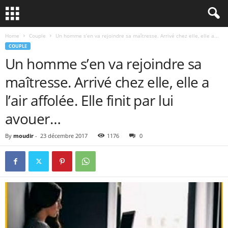
Home
Couple
Un homme s’en va rejoindre sa maîtresse. Arrivé chez elle, elle a...
COUPLE
Un homme s’en va rejoindre sa
maîtresse. Arrivé chez elle, elle a
l’air affolée. Elle finit par lui
avouer…
By
moudir
-
23 décembre 2017
1176
0