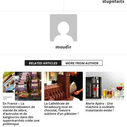
stupéfaits
moudir
RELATED ARTICLES
MORE FROM AUTHOR
En France – La
La Cathédrale de
Alerte Apéro : Une
commercialisation de
Strasbourg tout en
machine à cocktails
viande de zèbre,
chocolat, l’oeuvre
instantanés existe !
d’autruche et de
sublime d’un pâtissier !
kangourou dans des
supermarchés créée une
polémique