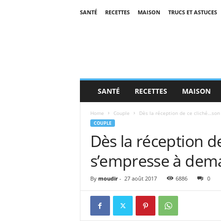
SANTÉ
RECETTES
MAISON
TRUCS ET ASTUCES
SANTÉ
RECETTES
MAISON
Home
Couple
Dès la réception de ce cliché…son
COUPLE
Dès la réception d
s’empresse à dema
By
moudir
-
27 août 2017
6886
0