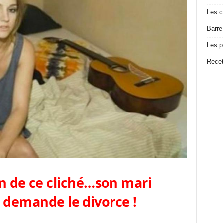
Les c
Barre
Les p
Recet
on de ce cliché…son mari
 demande le divorce !