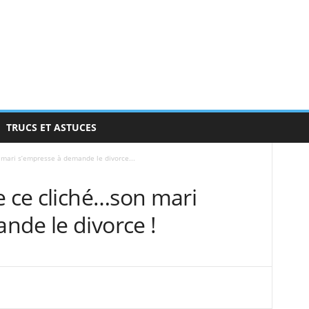
TRUCS ET ASTUCES
 mari s’empresse à demande le divorce...
e ce cliché…son mari
nde le divorce !