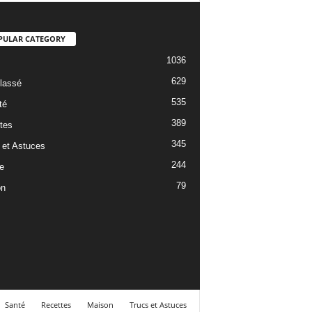
PULAR CATEGORY
1036
629
lassé
535
té
389
tes
345
 et Astuces
244
e
79
on
Santé
Recettes
Maison
Trucs et Astuces