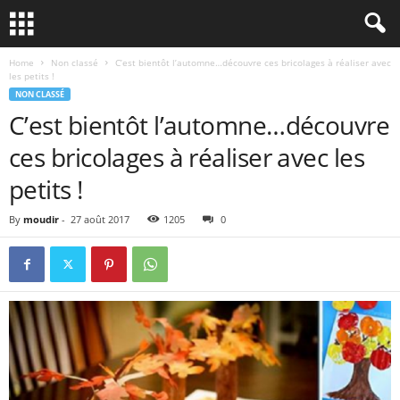
Home
Non classé
C’est bientôt l’automne…découvre ces bricolages à réaliser avec
les petits !
NON CLASSÉ
C’est bientôt l’automne…découvre
ces bricolages à réaliser avec les
petits !
By
moudir
-
27 août 2017
1205
0