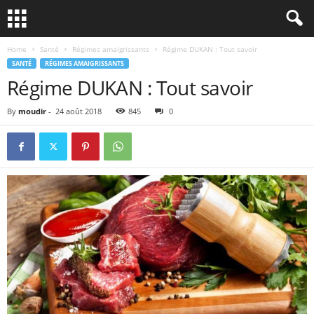
Home
Santé
Régimes amaigrissants
Régime DUKAN : Tout savoir
SANTÉ
RÉGIMES AMAIGRISSANTS
Régime DUKAN : Tout savoir
By
moudir
-
24 août 2018
845
0