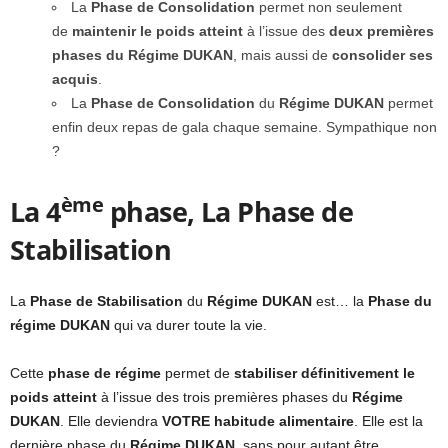
La
Phase de Consolidation
permet non seulement
de
maintenir le poids atteint
à l’issue des
deux premières
phases du Régime DUKAN
, mais aussi de
consolider ses
acquis
.
La
Phase de Consolidation
du
Régime DUKAN
permet
enfin deux repas de gala chaque semaine. Sympathique non
?
ème
La 4
phase, La Phase de
Stabilisation
La
Phase de Stabilisation
du
Régime DUKAN
est… la
Phase du
régime DUKAN
qui va durer toute la vie.
Cette
phase de régime
permet de
stabiliser définitivement le
poids atteint
à l’issue des trois premières phases du
Régime
DUKAN
. Elle deviendra
VOTRE habitude alimentaire
. Elle est la
dernière phase du
Régime DUKAN
, sans pour autant être