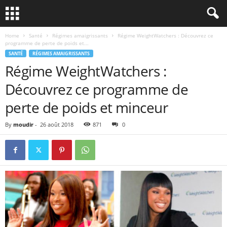
Home
Santé
Régimes amaigrissants
Régime WeightWatchers : Découvrez ce
programme de perte de poids et...
SANTÉ
RÉGIMES AMAIGRISSANTS
Régime WeightWatchers :
Découvrez ce programme de
perte de poids et minceur
By
moudir
-
26 août 2018
871
0