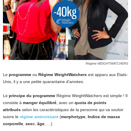
Régime WEIGHTWATCHERS
Le
programme
ou
Régime WeightWatchers
est apparu aux Etats-
Unis, il y a une petite quarantaine d’années.
Le
principe du programme
Régime WeightWatchers est simple ! Il
consiste à
manger équilibré
, avec un
quota de points
attribués
selon les caractéristiques de la personne qui va vouloir
suivre le
régime amincissant
(
morphotype
,
Indice de masse
corporelle
,
sex
e,
âge
, …)