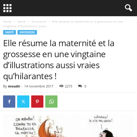
Home
Santé
Grossesse
Elle résume la maternité et la grossesse en une
vingtaine d’illustrations aussi...
SANTÉ
GROSSESSE
Elle résume la maternité et la
grossesse en une vingtaine
d’illustrations aussi vraies
qu’hilarantes !
By
moudir
-
14 novembre 2017
2273
0