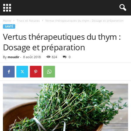
Home
Trucs et Astuces
Vertus thérapeutiques du thym : Dosage et préparation
SANTÉ
Vertus thérapeutiques du thym :
Dosage et préparation
By
moudir
-
8 août 2018
824
0