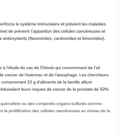
renforce le système immunitaire et prévient les maladies.
rmet de prévenir l’apparition des cellules cancéreuses et
ins antioxydants (flavonoïdes, carténoïdes et limonoïdes).
te à l’étude du cas de Chinois qui consomment de l’ail
 de cancer de l’estomac et de l’œsophage. Les chercheurs
onsommant 10 g d’aliments de la famille allium
réduisaient leurs risques de cancer de la prostate de 50%.
a quercétine ou des composés organo-sulfurés comme
tre la prolifération des cellules cancéreuses au niveau de la