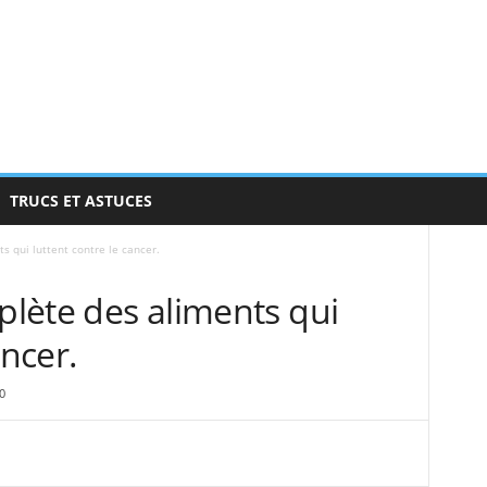
TRUCS ET ASTUCES
s qui luttent contre le cancer.
mplète des aliments qui
ancer.
0