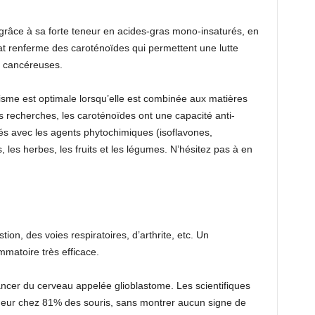
grâce à sa forte teneur en acides-gras mono-insaturés, en
at renferme des caroténoïdes qui permettent une lutte
es cancéreuses.
isme est optimale lorsqu’elle est combinée aux matières
s recherches, les caroténoïdes ont une capacité anti-
és avec les agents phytochimiques (isoflavones,
les herbes, les fruits et les légumes. N’hésitez pas à en
tion, des voies respiratoires, d’arthrite, etc. Un
ammatoire très efficace.
ncer du cerveau appelée glioblastome. Les scientifiques
umeur chez 81% des souris, sans montrer aucun signe de