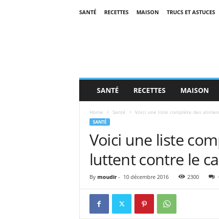
SANTÉ
RECETTES
MAISON
TRUCS ET ASTUCES
SANTÉ
RECETTES
MAISON
Home
Santé
Voici une liste complète des aliment
SANTÉ
Voici une liste co
luttent contre le c
By
moudir
-
10 décembre 2016
2300