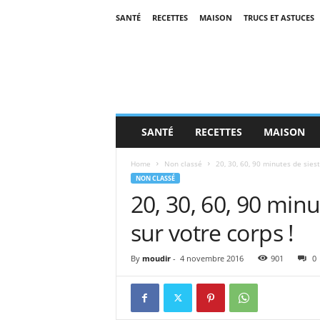
SANTÉ
RECETTES
MAISON
TRUCS ET ASTUCES
SANTÉ
RECETTES
MAISON
Home
Non classé
20, 30, 60, 90 minutes de siest
NON CLASSÉ
20, 30, 60, 90 minu
sur votre corps !
By
moudir
-
4 novembre 2016
901
0