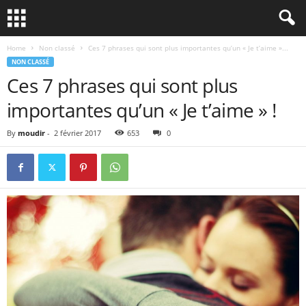
Home
Non classé
Ces 7 phrases qui sont plus importantes qu’un « Je t’aime »...
NON CLASSÉ
Ces 7 phrases qui sont plus
importantes qu’un « Je t’aime » !
By
moudir
-
2 février 2017
653
0