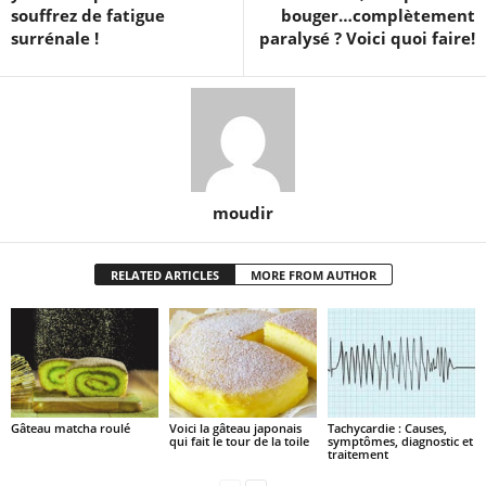
souffrez de fatigue
bouger…complètement
surrénale !
paralysé ? Voici quoi faire!
moudir
RELATED ARTICLES
MORE FROM AUTHOR
Gâteau matcha roulé
Voici la gâteau japonais
Tachycardie : Causes,
qui fait le tour de la toile
symptômes, diagnostic et
traitement