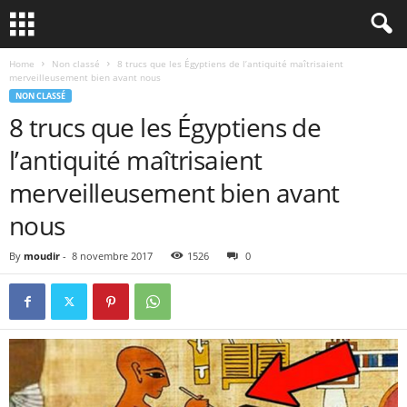
Home
Non classé
8 trucs que les Égyptiens de l’antiquité maîtrisaient
merveilleusement bien avant nous
NON CLASSÉ
8 trucs que les Égyptiens de
l’antiquité maîtrisaient
merveilleusement bien avant
nous
By
moudir
-
8 novembre 2017
1526
0