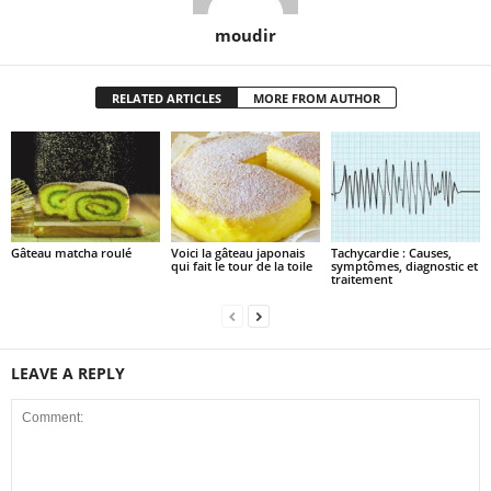
moudir
RELATED ARTICLES
MORE FROM AUTHOR
Gâteau matcha roulé
Voici la gâteau japonais
Tachycardie : Causes,
qui fait le tour de la toile
symptômes, diagnostic et
traitement
LEAVE A REPLY