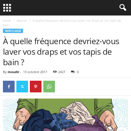
Home
Maison
À quelle fréquence devriez-vous laver vos draps et vos tapis de
bain...
NON CLASSÉ
À quelle fréquence devriez-vous
laver vos draps et vos tapis de
bain ?
By
moudir
-
13 octobre 2017
2427
0