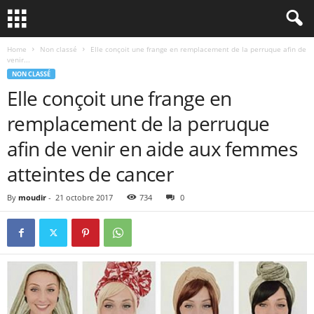
Home
Non classé
Elle conçoit une frange en remplacement de la perruque afin de
venir...
NON CLASSÉ
Elle conçoit une frange en
remplacement de la perruque
afin de venir en aide aux femmes
atteintes de cancer
By
moudir
-
21 octobre 2017
734
0