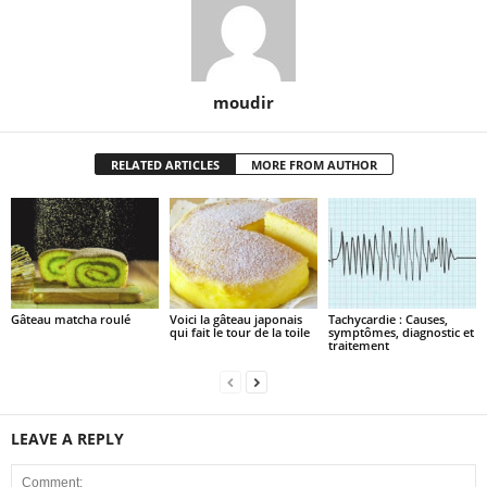
moudir
RELATED ARTICLES
MORE FROM AUTHOR
Gâteau matcha roulé
Voici la gâteau japonais
Tachycardie : Causes,
qui fait le tour de la toile
symptômes, diagnostic et
traitement
LEAVE A REPLY