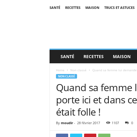
SANTÉ
RECETTES
MAISON
TRUCS ET ASTUCES
SANTÉ
RECETTES
MAISON
Home
Non classé
Quand sa femme lui demande de
NON CLASSÉ
Quand sa femme lu
porte ici et dans c
était folle !
By
moudir
-
28 février 2017
1107
0