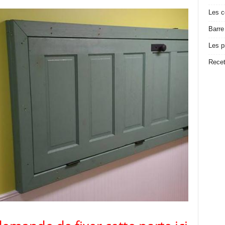
Les c
Barre
Les p
Recet